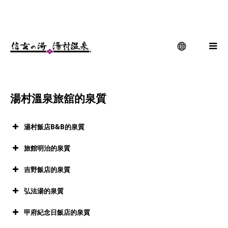
湯村溫泉旅舘的泉質
menu
湯村溫泉旅舘的泉質
湯村飯店B&B的泉質
湯村飯店B&B
旅館明治的泉質
旅館明治
吉野飯店的泉質
溫泉使用許可
有
吉野飯店
弘法湯的泉質
溫泉使用許可
有
源泉溫度
45.8℃
弘法湯
甲府紀念日飯店的泉質
溫泉使用許可
有
源泉溫度
40.2℃