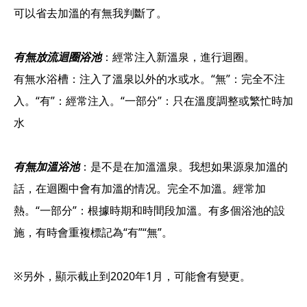
澆灌浴池
有
其他溫泉設施
露天溫泉
可以省去加溫的有無我判斷了。
放流迴圈浴池
有
※僅8月時為調整溫度而加
入浴劑使用浴池
無
加水
無
24小時沐浴
有
※客房露天溫泉是沖洗式
其他溫泉設施
水。
包租浴池
入浴劑使用浴池
無
加水
的。
無
24小時沐浴
無
有無放流迴圈浴池
：經常注入新溫泉，進行迴圈。
加温
有
允許飲用
有
入浴劑使用浴池
加温
無
無
有無水浴槽：注入了溫泉以外的水或水。“無”：完全不注
24小時沐浴
有
加温
放流迴圈浴池
有
有
允許飲用
有
其他溫泉設施
露天溫泉、包租溫泉、桑
入。“有”：經常注入。“一部分”：只在溫度調整或繁忙時加
24小時沐浴
其他溫泉設施
露天溫泉
有
拿、客房露天溫泉
允許飲用
無
其他溫泉設施
加水
無
露天溫泉
水
允許飲用
入浴劑使用浴池
無
無
入浴劑使用浴池
無
入浴劑使用浴池
加温
一部分
無
有無加溫浴池
：是不是在加溫溫泉。我想如果源泉加溫的
24小時沐浴
無
24小時沐浴
有
話，在迴圈中會有加溫的情况。完全不加溫。經常加
24小時沐浴
其他溫泉設施
露天溫泉・客室露天溫泉
有
熱。“一部分”：根據時期和時間段加溫。有多個浴池的設
允許飲用
無
允許飲用
無
允許飲用
入浴劑使用浴池
無
無
施，有時會重複標記為“有”“無”。
24小時沐浴
無
※另外，顯示截止到2020年1月，可能會有變更。
允許飲用
無